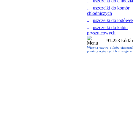
uszczelki do chłodzi
uszczelki do komór
chłodniczych
uszczelki do lodówe
uszczelki do kabin
prysznicowych
91-223 Łódź u
Witryna używa plików ciastecze
prosimy wyłączyć ich obsługę w p