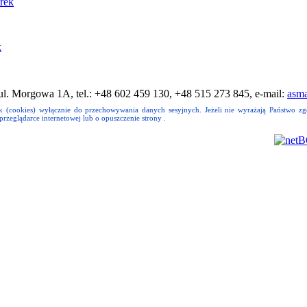
arek
k
l. Morgowa 1A, tel.: +48 602 459 130, +48 515 273 845, e-mail:
asm
k (cookies) wyłącznie do przechowywania danych sesyjnych. Jeżeli nie wyrażają Państwo zg
rzeglądarce internetowej lub o opuszczenie strony .